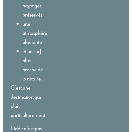
paysages
préservés
une
atmosphère
plus lente
et un surf
plus
proche de
la nature.
C’est une
destination qui
plaît
particulièrement.
L’idée n’est pas