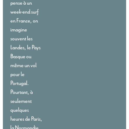
pense à un
week-end surf
en France, on
imagine
souvent les
Landes, le Pays
Basque ou
même un vol
pour le
Portugal.
Pourtant, à
seulement
quelques
heures de Paris,
la Normandie