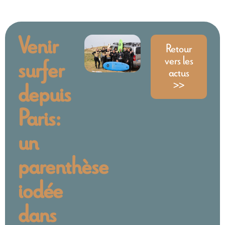
Venir
Retour
vers les
surfer
actus
>>
depuis
Paris:
un
parenthèse
iodée
dans