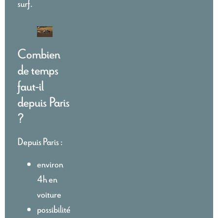
surf.
Combien
de temps
faut-il
depuis Paris
?
Depuis Paris :
environ
4h en
voiture
possibilité