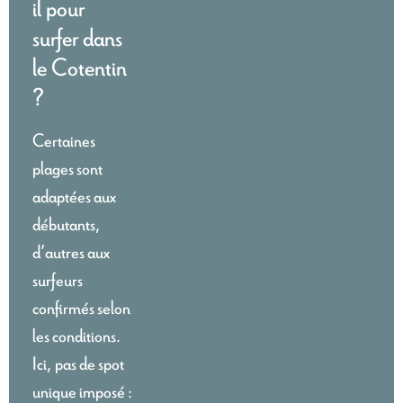
il pour
surfer dans
le Cotentin
?
Certaines
plages sont
adaptées aux
débutants,
d’autres aux
surfeurs
confirmés selon
les conditions.
Ici, pas de spot
unique imposé :